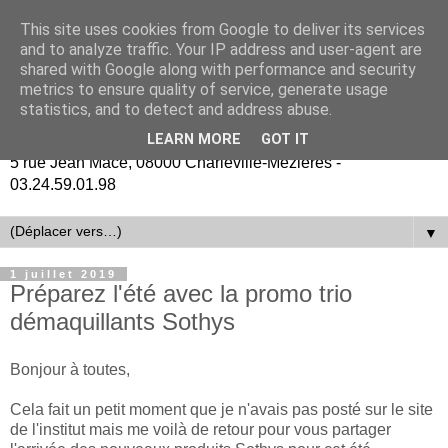
This site uses cookies from Google to deliver its services
and to analyze traffic. Your IP address and user-agent are
shared with Google along with performance and security
metrics to ensure quality of service, generate usage
statistics, and to detect and address abuse.
LEARN MORE
GOT IT
5 rue Jean Macé, 08000 Charleville-Mézières -
03.24.59.01.98
▼
1 juillet 2019
Préparez l'été avec la promo trio
démaquillants Sothys
Bonjour à toutes,
Cela fait un petit moment que je n'avais pas posté sur le site
de l'institut mais me voilà de retour pour vous partager