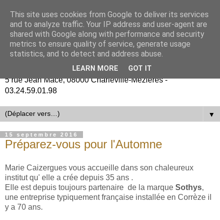
This site uses cookies from Google to deliver its services
and to analyze traffic. Your IP address and user-agent are
shared with Google along with performance and security
metrics to ensure quality of service, generate usage
statistics, and to detect and address abuse.
LEARN MORE
GOT IT
5 rue Jean Macé, 08000 Charleville-Mézières -
03.24.59.01.98
▼
15 septembre 2016
Préparez-vous pour l'Automne
Marie Caizergues vous accueille dans son chaleureux
institut qu' elle a crée depuis 35 ans .
Elle est depuis toujours partenaire de la marque
Sothys
,
une entreprise typiquement française installée en Corrèze il
y a 70 ans.