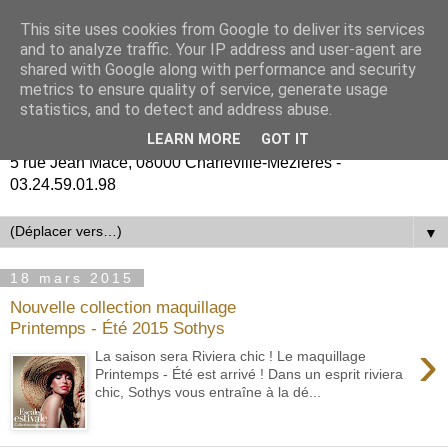
This site uses cookies from Google to deliver its services
and to analyze traffic. Your IP address and user-agent are
shared with Google along with performance and security
metrics to ensure quality of service, generate usage
statistics, and to detect and address abuse.
LEARN MORE
GOT IT
5 rue Jean Macé, 08000 Charleville-Mézières -
03.24.59.01.98
▼
18 mars 2015
Nouvelle collection maquillage
Printemps - Été 2015 Sothys
›
La saison sera Riviera chic ! Le maquillage
Printemps - Été est arrivé ! Dans un esprit riviera
chic, Sothys vous entraîne à la dé...